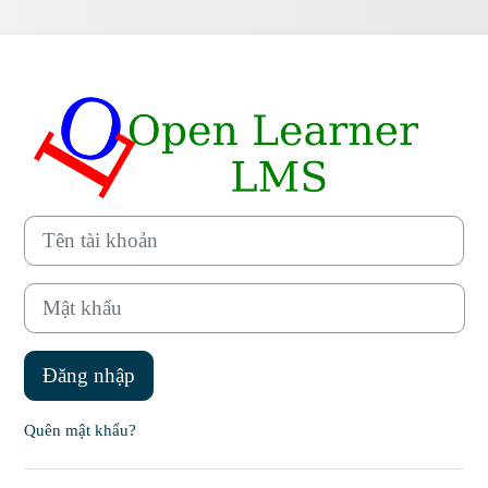
Đăng nhập vào 
Bỏ qua đến việc tạo tài khoản mới
Tên tài khoản
Mật khẩu
Đăng nhập
Quên mật khẩu?