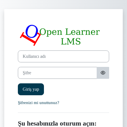
Ana içeriğe git
OpenLearner LMS 
Yeni hesap oluşturma adımına geç
Kullanıcı adı
Şifre
Giriş yap
Şifrenizi mi unuttunuz?
Şu hesabınızla oturum açın: