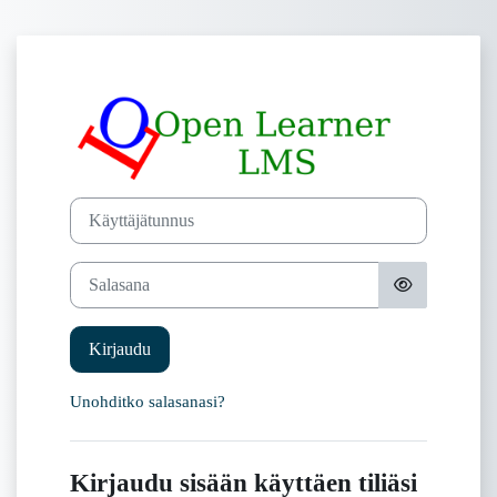
Siirry pääsisältöön
Kirjaudu OpenL
Ohita luodaksesi uuden tilin
Käyttäjätunnus
Salasana
Kirjaudu
Unohditko salasanasi?
Kirjaudu sisään käyttäen tiliäsi