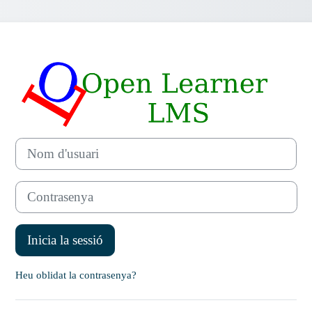
Inicia la sessió
Salta-t'ho per crear un nou compte
Nom d'usuari
Contrasenya
Inicia la sessió
Heu oblidat la contrasenya?