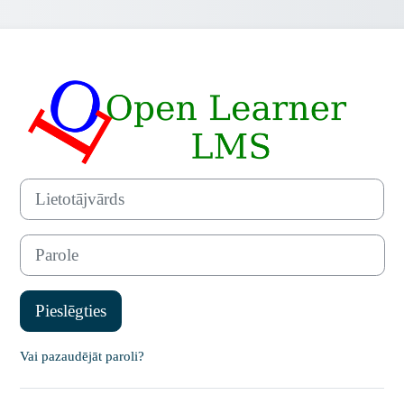
Pieslēgties šeit
Izlaist līdz jauna konta veidošanai
Lietotājvārds
Parole
Pieslēgties
Vai pazaudējāt paroli?