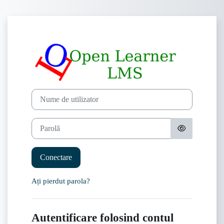
Sari la conţinutul principal
Conectați-vă la
Treci peste crearea unui cont nou
Nume de utilizator
Parolă
Conectare
Ați pierdut parola?
Autentificare folosind contul