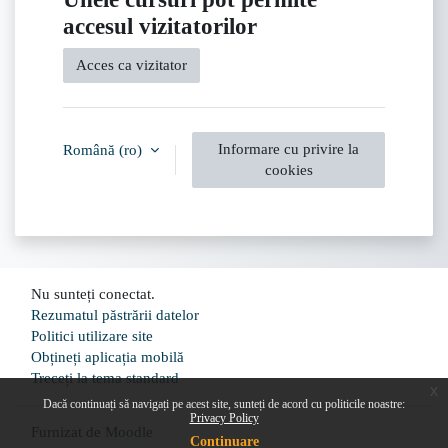
accesul vizitatorilor
Acces ca vizitator
Informare cu privire la
Română ‎(ro)‎
cookies
Nu sunteți conectat.
Rezumatul păstrării datelor
Politici utilizare site
Obțineți aplicația mobilă
Treceți la tema standard
x
Dacă continuați să navigați pe acest site, sunteți de acord cu politicile noastre:
Privacy Policy
Furnizat de
Moodle
Continuare