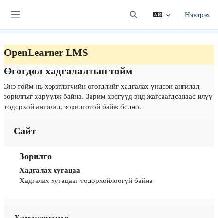
Үндсэн агуулга руу шилжих
Нэвтрэх
Хайлтын оролтыг сонгох
Хажуугийн самбар
OpenLearner LMS
Өгөгдөл хадгалалтын тойм
Энэ тойм нь хэрэглэгчийн өгөгдлийг хадгалах үндсэн ангилал,
зорилгыг харуулж байна. Зарим хэсгүүд энд жагсаагдсанаас илүү
тодорхой ангилал, зорилготой байж болно.
Сайт
Зорилго
Хадгалах хугацаа
Хадгалах хугацааг тодорхойлоогүй байна
Хэрэглэгчид