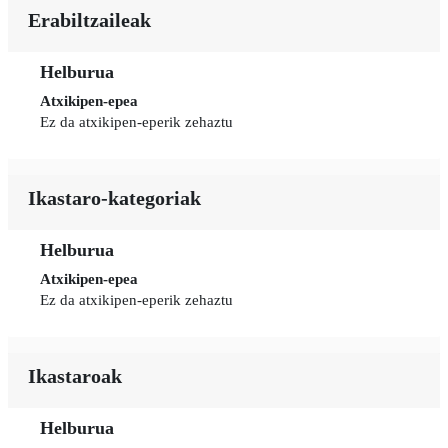
Erabiltzaileak
Helburua
Atxikipen-epea
Ez da atxikipen-eperik zehaztu
Ikastaro-kategoriak
Helburua
Atxikipen-epea
Ez da atxikipen-eperik zehaztu
Ikastaroak
Helburua