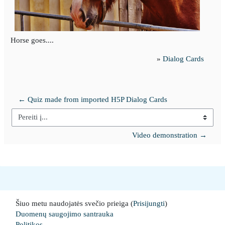
Horse goes....
»
Dialog Cards
← Quiz made from imported H5P Dialog Cards
Pereiti į...
Video demonstration →
Šiuo metu naudojatės svečio prieiga (
Prisijungti
)
Duomenų saugojimo santrauka
Politikos