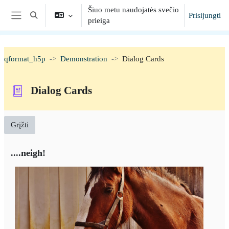
Pereiti į pagrindinį turinį
Šiuo metu naudojatės svečio
Prisijungti
Toggle search input
prieiga
Šoninis skydelis
qformat_h5p
Demonstration
Dialog Cards
Dialog Cards
Grįžti
....neigh!