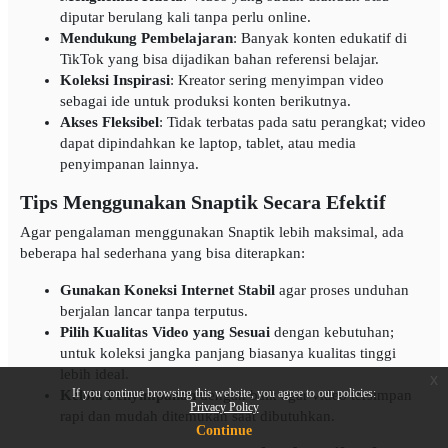
diputar berulang kali tanpa perlu online.
Mendukung Pembelajaran
: Banyak konten edukatif di
TikTok yang bisa dijadikan bahan referensi belajar.
Koleksi Inspirasi
: Kreator sering menyimpan video
sebagai ide untuk produksi konten berikutnya.
Akses Fleksibel
: Tidak terbatas pada satu perangkat; video
dapat dipindahkan ke laptop, tablet, atau media
penyimpanan lainnya.
Tips Menggunakan Snaptik Secara Efektif
Agar pengalaman menggunakan Snaptik lebih maksimal, ada
beberapa hal sederhana yang bisa diterapkan:
Gunakan Koneksi Internet Stabil
agar proses unduhan
berjalan lancar tanpa terputus.
Pilih Kualitas Video yang Sesuai
dengan kebutuhan;
untuk koleksi jangka panjang biasanya kualitas tinggi
lebih ideal.
x
If you continue browsing this website, you agree to our policies:
Kelola Penyimpanan
dengan baik agar video tersimpan
Privacy Policy
rapi dan mudah ditemukan saat dibutuhkan.
Continue