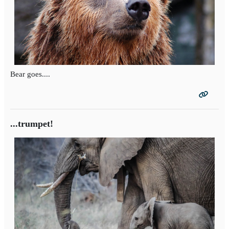
Bear goes....
...trumpet!