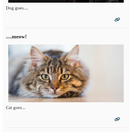
Dog goes....
....meow!
Cat goes...