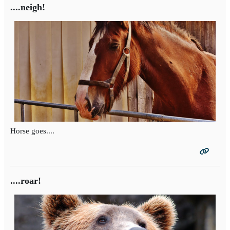
....neigh!
Horse goes....
....roar!