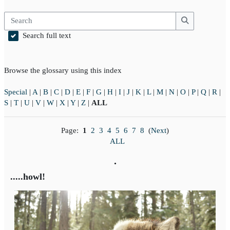
Search
Search
Search full text
Browse the glossary using this index
Special
|
A
|
B
|
C
|
D
|
E
|
F
|
G
|
H
|
I
|
J
|
K
|
L
|
M
|
N
|
O
|
P
|
Q
|
R
|
S
|
T
|
U
|
V
|
W
|
X
|
Y
|
Z
|
ALL
Page:
1
2
3
4
5
6
7
8
(
Next
)
ALL
.
.....howl!