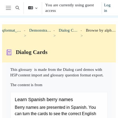
Skip to main content
You are currently using guest
Log
Toggle search input
access
in
Side panel
qformat_h5p
Demonstration
Dialog Cards
Browse by alphabet
Dialog Cards
Completion requirements
This glossary is made from the Dialog card demos with
H5P content import and glossary question format export.
The content is from