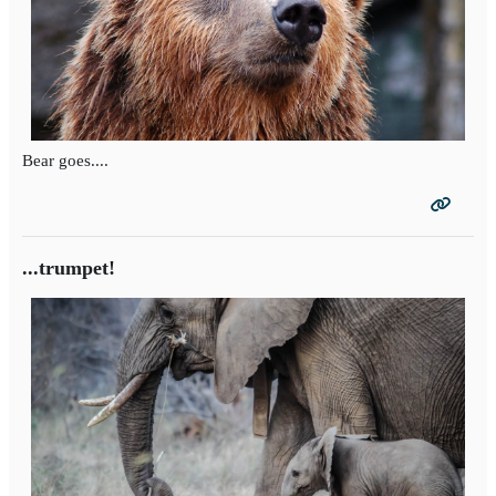
Bear goes....
...trumpet!