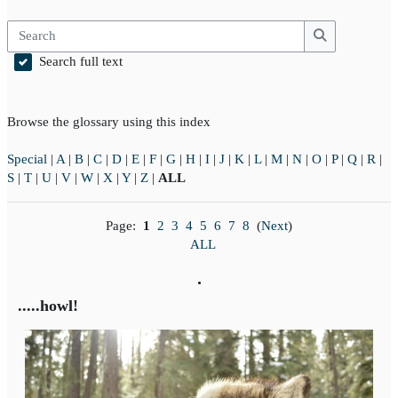
Search
Search
Search full text
Browse the glossary using this index
Special
|
A
|
B
|
C
|
D
|
E
|
F
|
G
|
H
|
I
|
J
|
K
|
L
|
M
|
N
|
O
|
P
|
Q
|
R
|
S
|
T
|
U
|
V
|
W
|
X
|
Y
|
Z
|
ALL
Page:
1
2
3
4
5
6
7
8
(
Next
)
ALL
.
.....howl!