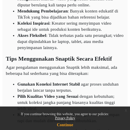
diputar berulang kali tanpa perlu online.
Mendukung Pembelajaran
: Banyak konten edukatif di
TikTok yang bisa dijadikan bahan referensi belajar.
Koleksi Inspirasi
: Kreator sering menyimpan video
sebagai ide untuk produksi konten berikutnya.
Akses Fleksibel
: Tidak terbatas pada satu perangkat; video
dapat dipindahkan ke laptop, tablet, atau media
penyimpanan lainnya.
Tips Menggunakan Snaptik Secara Efektif
Agar pengalaman menggunakan Snaptik lebih maksimal, ada
beberapa hal sederhana yang bisa diterapkan:
Gunakan Koneksi Internet Stabil
agar proses unduhan
berjalan lancar tanpa terputus.
Pilih Kualitas Video yang Sesuai
dengan kebutuhan;
untuk koleksi jangka panjang biasanya kualitas tinggi
lebih ideal.
x
If you continue browsing this website, you agree to our policies:
Kelola Penyimpanan
dengan baik agar video tersimpan
Privacy Policy
rapi dan mudah ditemukan saat dibutuhkan.
Continue