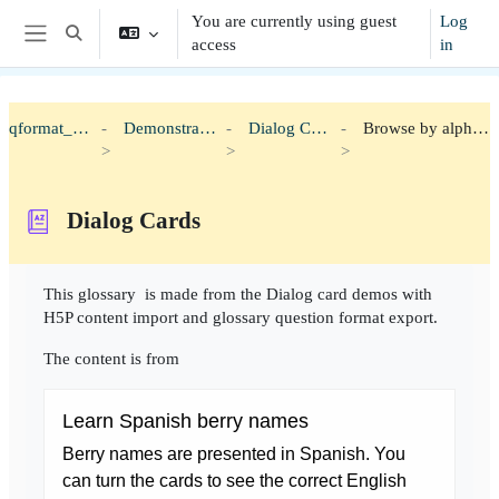
Skip to main content
You are currently using guest
Log
Toggle search input
access
in
Side panel
qformat_h5p
Demonstration
Dialog Cards
Browse by alphabet
Dialog Cards
Completion requirements
This glossary is made from the Dialog card demos with
H5P content import and glossary question format export.
The content is from