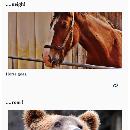
....neigh!
Horse goes....
....roar!