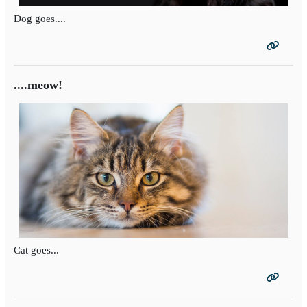
Dog goes....
....meow!
Cat goes...