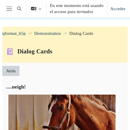
Salta al contenido principal
En este momento está usando
Acceder
Selector de búsqueda de entrada
el acceso para invitados
Panel lateral
qformat_h5p
Demonstration
Dialog Cards
Dialog Cards
Atrás
....neigh!