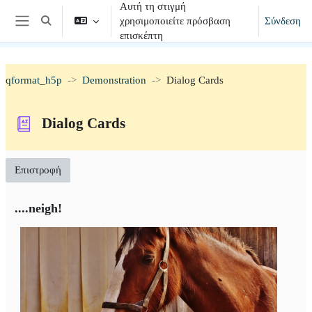
Αυτή τη στιγμή
Μετάβαση στο κεντρικό περιεχόμενο
χρησιμοποιείτε πρόσβαση
Σύνδεση
Εναλλαγή εισόδου αναζήτησης
Πλευρικός πίνακας
επισκέπτη
qformat_h5p
Demonstration
Dialog Cards
Dialog Cards
Επιστροφή
....neigh!