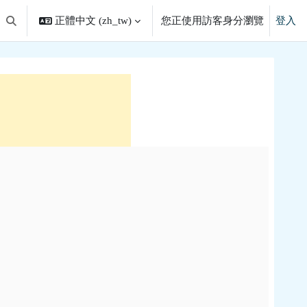
正體中文 ‎(zh_tw)‎
您正使用訪客身分瀏覽
登入
切換搜尋輸入框