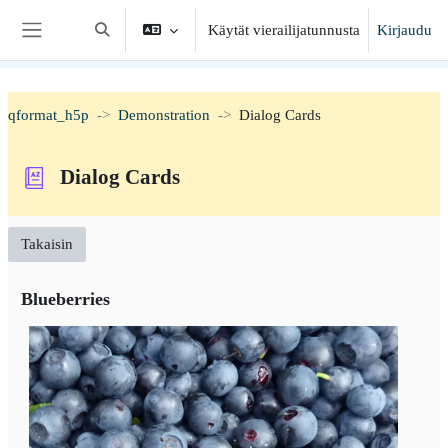
Siirry pääsisältöön
Käytät vierailijatunnusta
Kirjaudu
Vaihda hakusyöttöä
Sivupaneeli
qformat_h5p
Demonstration
Dialog Cards
Dialog Cards
Takaisin
Blueberries