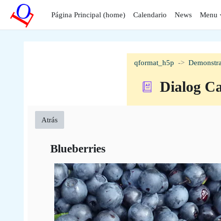
Saltar al contenido principal
Página Principal (home)
Calendario
News
Menu
qformat_h5p
Demonstra
Dialog C
Atrás
Blueberries