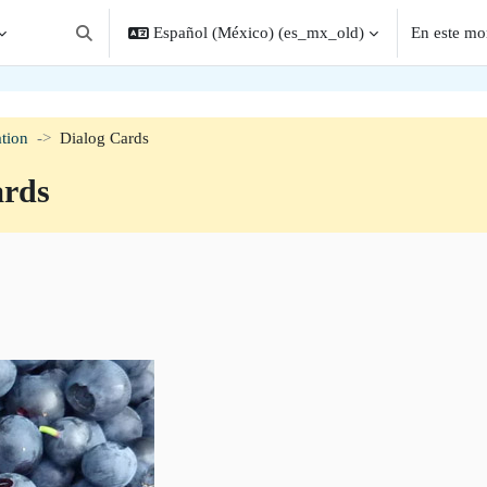
Español (México) ‎(es_mx_old)‎
En este mo
Alternar entrada de búsqueda
tion
Dialog Cards
ards