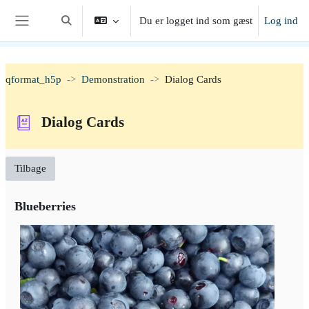
Gå til hovedindhold
Du er logget ind som gæst
Log ind
Skift søgeindput
Sidepanel
qformat_h5p
Demonstration
Dialog Cards
Dialog Cards
Tilbage
Blueberries