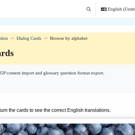
English (United
Toggle search input
tion
Dialog Cards
Browse by alphabet
ards
5P content import and glossary question format export.