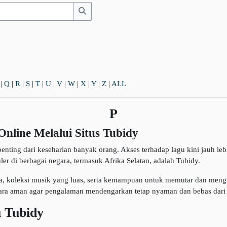
Search
|
Q
|
R
|
S
|
T
|
U
|
V
|
W
|
X
|
Y
|
Z
|
ALL
P
line Melalui Situs Tubidy
penting dari keseharian banyak orang. Akses terhadap lagu kini jauh le
ler di berbagai negara, termasuk Afrika Selatan, adalah Tubidy.
a, koleksi musik yang luas, serta kemampuan untuk memutar dan meng
ra aman agar pengalaman mendengarkan tetap nyaman dan bebas dari r
 Tubidy