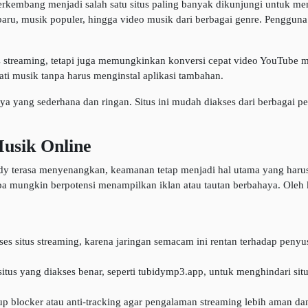
erkembang menjadi salah satu situs paling banyak dikunjungi untuk me
baru, musik populer, hingga video musik dari berbagai genre. Pengguna 
us streaming, tetapi juga memungkinkan konversi cepat video YouTube
ti musik tanpa harus menginstal aplikasi tambahan.
ya yang sederhana dan ringan. Situs ini mudah diakses dari berbagai p
usik Online
bidy terasa menyenangkan, keamanan tetap menjadi hal utama yang harus
a mungkin berpotensi menampilkan iklan atau tautan berbahaya. Oleh k
:
s situs streaming, karena jaringan semacam ini rentan terhadap penyus
tus yang diakses benar, seperti tubidymp3.app, untuk menghindari sit
-up blocker atau anti-tracking agar pengalaman streaming lebih aman d