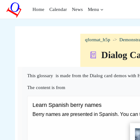
Skip to main content
Home
Calendar
News
Menu
qformat_h5p
Demonstra
Dialog C
Completion requirements
This glossary is made from the Dialog card demos with H
The content is from