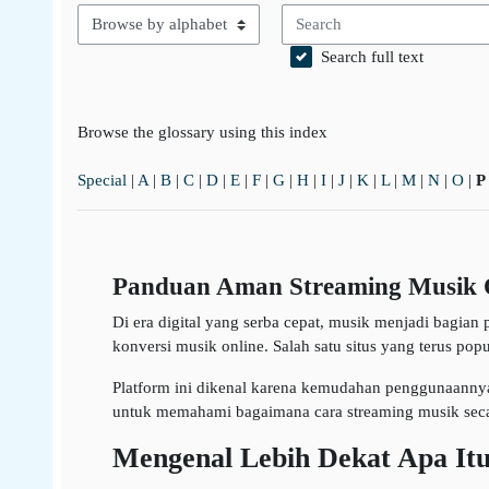
Search
Browse the glossary using this index
Search full text
Browse the glossary using this index
Special
|
A
|
B
|
C
|
D
|
E
|
F
|
G
|
H
|
I
|
J
|
K
|
L
|
M
|
N
|
O
|
P
Panduan Aman Streaming Musik On
Di era digital yang serba cepat, musik menjadi bagian 
konversi musik online. Salah satu situs yang terus popu
Platform ini dikenal karena kemudahan penggunaanny
untuk memahami bagaimana cara streaming musik seca
Mengenal Lebih Dekat Apa Itu