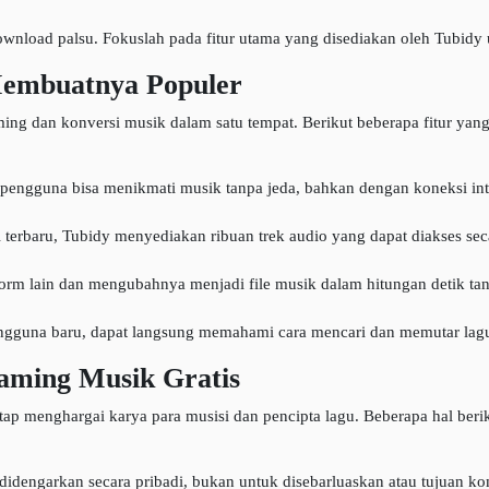
nload palsu. Fokuslah pada fitur utama yang disediakan oleh Tubidy
Membuatnya Populer
ming dan konversi musik dalam satu tempat. Berikut beberapa fitur ya
pengguna bisa menikmati musik tanpa jeda, bahkan dengan koneksi inter
 terbaru, Tubidy menyediakan ribuan trek audio yang dapat diakses seca
form lain dan mengubahnya menjadi file musik dalam hitungan detik tan
ngguna baru, dapat langsung memahami cara mencari dan memutar la
aming Musik Gratis
tap menghargai karya para musisi dan pencipta lagu. Beberapa hal beri
dengarkan secara pribadi, bukan untuk disebarluaskan atau tujuan kom