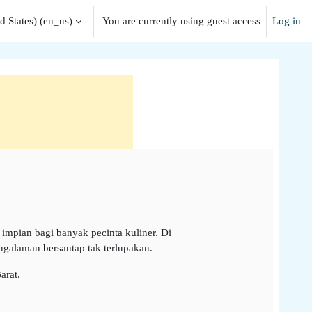
 States) ‎(en_us)‎
You are currently using guest access
Log in
mpian bagi banyak pecinta kuliner. Di
ngalaman bersantap tak terlupakan.
arat.