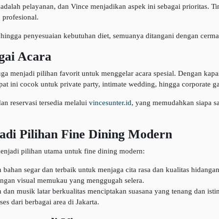
dalah pelayanan, dan Vince menjadikan aspek ini sebagai prioritas. Tim 
profesional.
 hingga penyesuaian kebutuhan diet, semuanya ditangani dengan cerma
gai Acara
ga menjadi pilihan favorit untuk menggelar acara spesial. Dengan kapas
at ini cocok untuk private party, intimate wedding, hingga corporate ga
an reservasi tersedia melalui
vincesunter.id
, yang memudahkan siapa sa
adi Pilihan Fine Dining Modern
enjadi pilihan utama untuk fine dining modern:
han segar dan terbaik untuk menjaga cita rasa dan kualitas hidangan
dengan visual memukau yang menggugah selera.
 dan musik latar berkualitas menciptakan suasana yang tenang dan ist
es dari berbagai area di Jakarta.