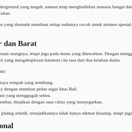
nderground yang megah, namun tetap menghadirkan suasana hangat dan i
ahan.
aan yang dramatis membuat setiap sudutnya cocok untuk momen spesia
 dan Barat
 desain ruangnya, tetapi juga pada menu yang ditawarkan. Dengan me
n yang mengeksplorasi harmoni cita rasa dari dua belahan dunia.
in:
 kaya rempah yang seimbang.
y dengan sentuhan pedas segar khas Bali.
am yang menggugah selera.
lembut, disajikan dengan saus citrus yang menyegarkan.
 plating artistik, menjadikannya tidak hanya nikmat disantap, tetapi ju
onal