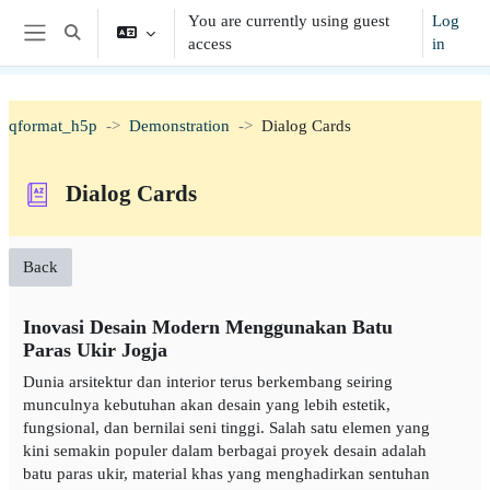
Skip to main content
You are currently using guest
Log
Toggle search input
access
in
Side panel
qformat_h5p
Demonstration
Dialog Cards
Dialog Cards
Back
Inovasi Desain Modern Menggunakan Batu
Paras Ukir Jogja
Dunia arsitektur dan interior terus berkembang seiring
munculnya kebutuhan akan desain yang lebih estetik,
fungsional, dan bernilai seni tinggi. Salah satu elemen yang
kini semakin populer dalam berbagai proyek desain adalah
batu paras ukir, material khas yang menghadirkan sentuhan