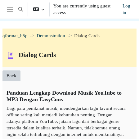
Skip to main content
You are currently using guest
Log
Toggle search input
access
in
Side panel
qformat_h5p
Demonstration
Dialog Cards
Dialog Cards
Back
Panduan Lengkap Download Musik YouTube to
MP3 Dengan EasyConv
Bagi para penikmat musik, mendengarkan lagu favorit secara
offline sering kali menjadi kebutuhan penting. Dengan
adanya platform YouTube, jutaan lagu dari berbagai genre
tersedia dalam kualitas terbaik. Namun, tidak semua orang
ingin selalu terhubung dengan internet untuk menikmatinya.