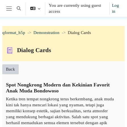
Skip to main content
You are currently using guest
Log
Toggle search input
access
in
Side panel
qformat_h5p
Demonstration
Dialog Cards
Dialog Cards
Back
Spot Nongkrong Modern dan Kekinian Favorit
Anak Muda Bondowoso
Ketika tren tempat nongkrong terus berkembang, anak muda
kini tak hanya mencari lokasi yang nyaman, tetapi juga
memiliki konsep estetik, sajian berkualitas, serta atmosfer
yang mendukung berbagai aktivitas. Salah satu spot yang
berhasil memadukan semua elemen tersebut dengan apik