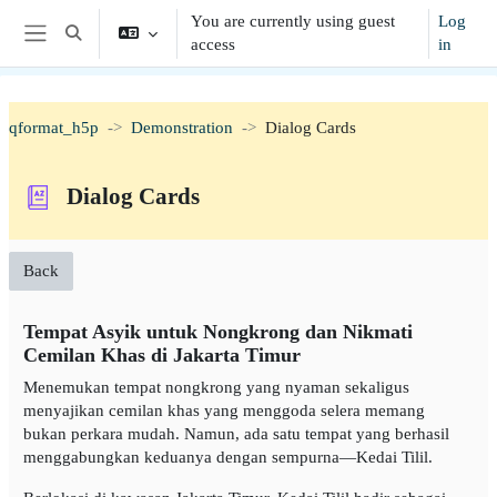
Skip to main content
You are currently using guest
Log
Toggle search input
access
in
Side panel
qformat_h5p
Demonstration
Dialog Cards
Dialog Cards
Back
Tempat Asyik untuk Nongkrong dan Nikmati
Cemilan Khas di Jakarta Timur
Menemukan tempat nongkrong yang nyaman sekaligus
menyajikan cemilan khas yang menggoda selera memang
bukan perkara mudah. Namun, ada satu tempat yang berhasil
menggabungkan keduanya dengan sempurna—Kedai Tilil.