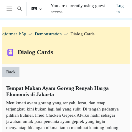
Skip to main content
You are currently using guest
Log
Toggle search input
access
in
Side panel
qformat_h5p
Demonstration
Dialog Cards
Dialog Cards
Back
Tempat Makan Ayam Goreng Renyah Harga
Ekonomis di Jakarta
Menikmati ayam goreng yang renyah, lezat, dan tetap
terjangkau kini bukan lagi hal yang sulit. Di tengah padatnya
pilihan kuliner, Fried Chicken Geprek Alviko hadir sebagai
jawaban untuk para pencinta ayam geprek yang ingin
menyantap hidangan nikmat tanpa membuat kantong bolong.