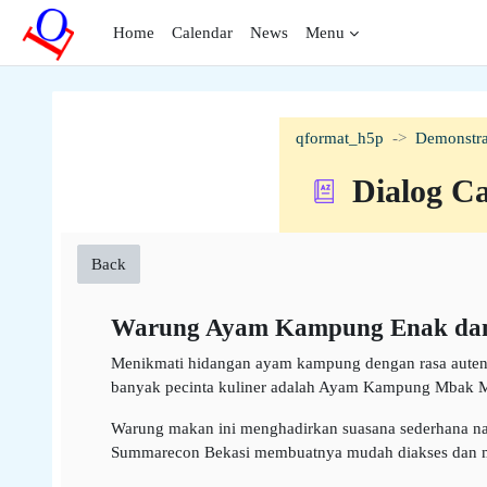
Skip to main content
Home
Calendar
News
Menu
qformat_h5p
Demonstra
Dialog C
Back
Warung Ayam Kampung Enak dan
Menikmati hidangan ayam kampung dengan rasa autenti
banyak pecinta kuliner adalah Ayam Kampung Mbak 
Warung makan ini menghadirkan suasana sederhana na
Summarecon Bekasi membuatnya mudah diakses dan menj