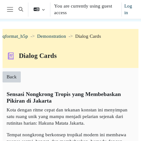
Skip to main content
You are currently using guest
Log
Toggle search input
access
in
Side panel
qformat_h5p
Demonstration
Dialog Cards
Dialog Cards
Back
Sensasi Nongkrong Tropis yang Membebaskan
Pikiran di Jakarta
Kota dengan ritme cepat dan tekanan konstan ini menyimpan
satu ruang unik yang mampu menjadi pelarian sejenak dari
rutinitas harian: Hakuna Matata Jakarta.
Tempat nongkrong berkonsep tropikal modern ini membawa