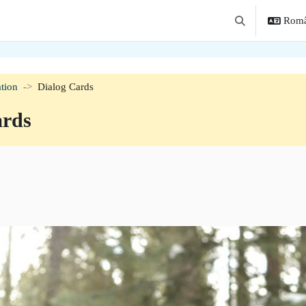
Român
Afișați căutarea
tion
Dialog Cards
ards