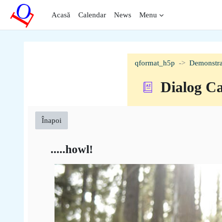
Sari la conţinutul principal
Acasă
Calendar
News
Menu
qformat_h5p
Demonstra
Dialog C
Înapoi
.....howl!