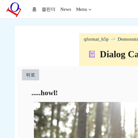
메인 콘텐츠로 건너뛰기
홈
캘린더
News
Menu
qformat_h5p
Demonstra
Dialog C
뒤로
.....howl!