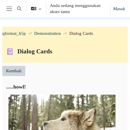
Lewati ke konten utama
Anda sedang menggunakan
Masuk
Alihkan input pencarian
akses tamu
Panel samping
qformat_h5p
Demonstration
Dialog Cards
Dialog Cards
Kembali
.....howl!