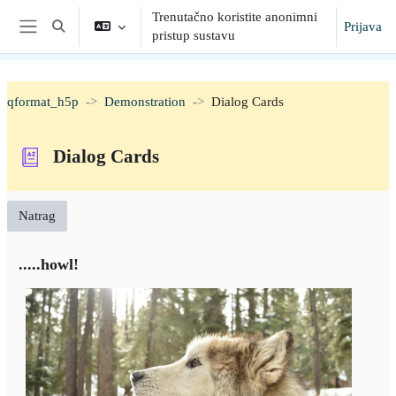
Preskoči na sadržaj
Trenutačno koristite anonimni
Prijava
Toggle search input
pristup sustavu
Bočni panel
qformat_h5p
Demonstration
Dialog Cards
Dialog Cards
Natrag
.....howl!