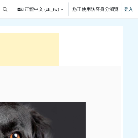
正體中文 ‎(zh_tw)‎
您正使用訪客身分瀏覽
登入
切換搜尋輸入框