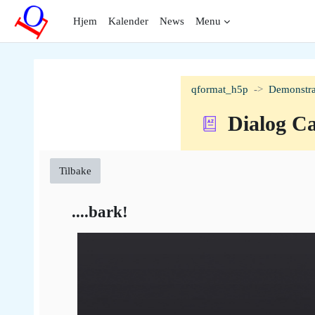
Gå til hovedinnhold
Hjem
Kalender
News
Menu
qformat_h5p
Demonstra
Dialog C
Tilbake
....bark!