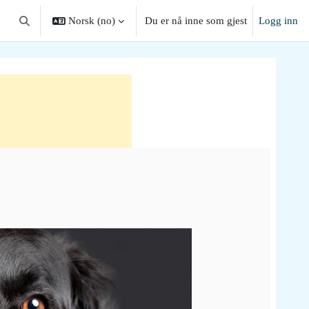
Norsk ‎(no)‎
Du er nå inne som gjest
Logg inn
Veksle inndata for søk