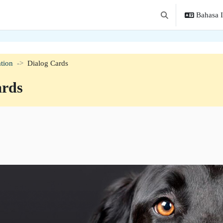
Bahasa In
Alihkan input penca
tion
Dialog Cards
ards