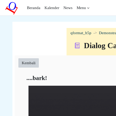
Lewati ke konten utama
Beranda
Kalender
News
Menu
qformat_h5p
Demonstra
Dialog C
Kembali
....bark!