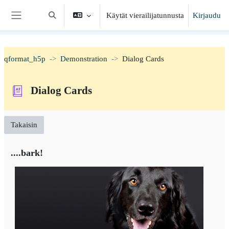
Siirry pääsisältöön
Käytät vierailijatunnusta
Kirjaudu
Vaihda hakusyöttöä
Sivupaneeli
qformat_h5p
Demonstration
Dialog Cards
Dialog Cards
Takaisin
....bark!