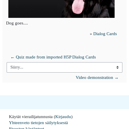
Dog goes....
»
Dialog Cards
← Quiz made from imported H5P Dialog Cards
Siirry...
Video demonstration →
Käytät vierailijatunnusta (
Kirjaudu
)
Yhteenveto tietojen säilytyksestä
Sivuston käytänteet