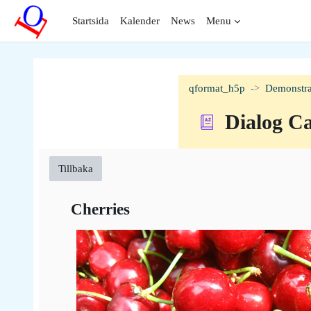
Gå direkt till huvudinnehåll
Startsida
Kalender
News
Menu
qformat_h5p
Demonstra
Dialog C
Tillbaka
Cherries