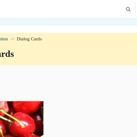
Växla
tion
Dialog Cards
ards