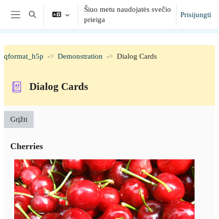
Pereiti į pagrindinį turinį
Šiuo metu naudojatės svečio
Prisijungti
Toggle search input
prieiga
Šoninis skydelis
qformat_h5p
Demonstration
Dialog Cards
Dialog Cards
Grįžti
Cherries