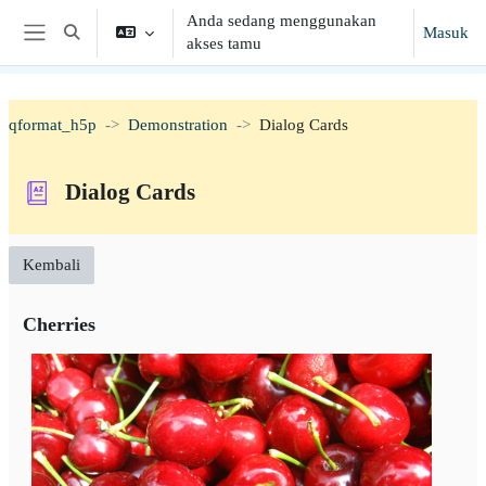
Lewati ke konten utama
Anda sedang menggunakan
Masuk
Alihkan input pencarian
akses tamu
Panel samping
qformat_h5p
Demonstration
Dialog Cards
Dialog Cards
Kembali
Cherries