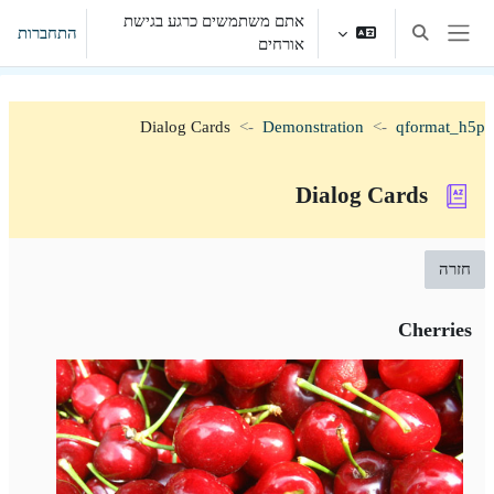
ילוג לתוכן הראשי
אתם משתמשים כרגע בגישת
התחברות
הצגה או הסתרה של קלט חיפוש
אורחים
חלון סקירה צדדי
Dialog Cards
Demonstration
qformat_h5p
Dialog Cards
חזרה
Cherries