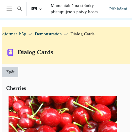
Přejít k hlavnímu obsahu
Momentálně na stránky
Přihlášení
Přepnout vyhledávání
přistupujete s právy hosta.
Boční panel
qformat_h5p
Demonstration
Dialog Cards
Dialog Cards
Zpět
Cherries