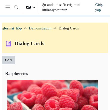
Ana içeriğe git
Şu anda misafir erişimini
Giriş
Arama girişini değiştir
kullanıyorsunuz
yap
Yan panel
qformat_h5p
Demonstration
Dialog Cards
Dialog Cards
Geri
Raspberries