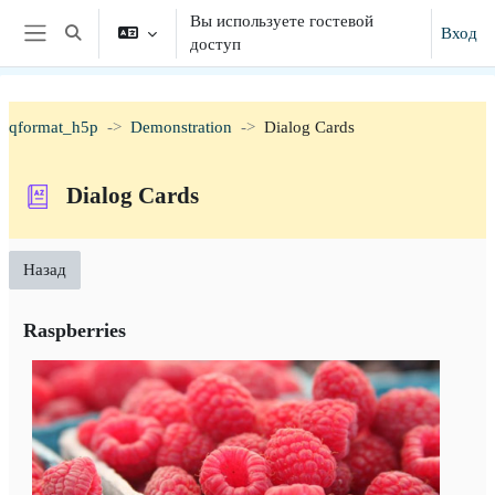
Перейти к основному содержанию
Вы используете гостевой
Вход
Изменить данные поисковой строки
доступ
Боковая панель
qformat_h5p
Demonstration
Dialog Cards
Dialog Cards
Назад
Raspberries