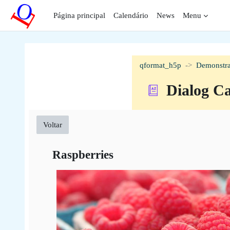
Ir para o conteúdo principal
Página principal
Calendário
News
Menu
qformat_h5p
Demonstra
Dialog C
Voltar
Raspberries