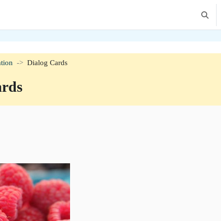
Altern
tion
Dialog Cards
ards