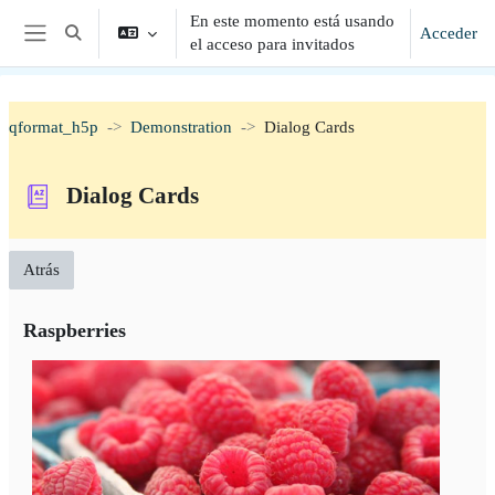
Salta al contenido principal
En este momento está usando
Acceder
Selector de búsqueda de entrada
el acceso para invitados
Panel lateral
qformat_h5p
Demonstration
Dialog Cards
Dialog Cards
Atrás
Raspberries