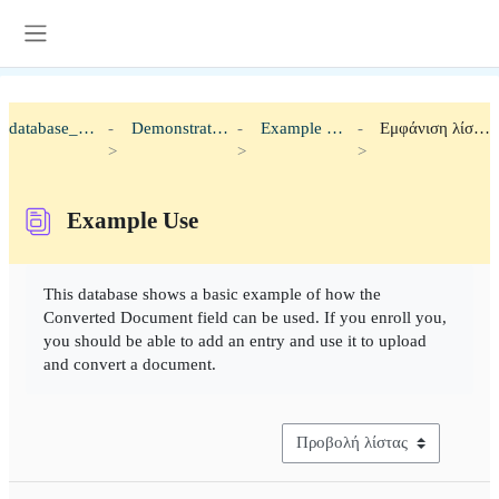
Μετάβαση στο κεντρικό περιεχόμενο
Πλευρικός πίνακας
database_doc
Demonstration
Example Use
Εμφάνιση λίστας
Example Use
Απαιτήσεις ολοκλήρωσης
This database shows a basic example of how the
Converted Document field can be used. If you enroll you,
you should be able to add an entry and use it to upload
and convert a document.
View mode tertiary navigation