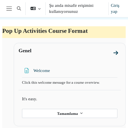
Ana içeriğe git
Şu anda misafir erişimini
Giriş
Arama girişini değiştir
kullanıyorsunuz
yap
Yan panel
Pop Up Activities Course Format
Bölüm anahatları
Genel
Genel 
Sayfa
Welcome
Click this welcome message for a course overview.
It's easy.
Tamamlama