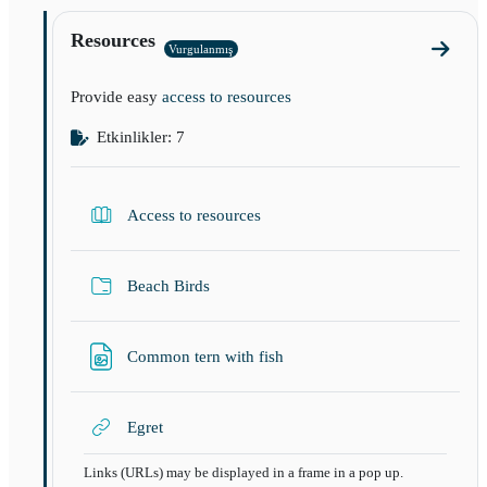
Resources
Vurgulanmış
Resour
Provide easy
access to resources
Etkinlikler: 7
Kitap
Access to resources
Klasör
Beach Birds
Dosya
Common tern with fish
URL
Egret
Links (URLs) may be displayed in a frame in a pop up.