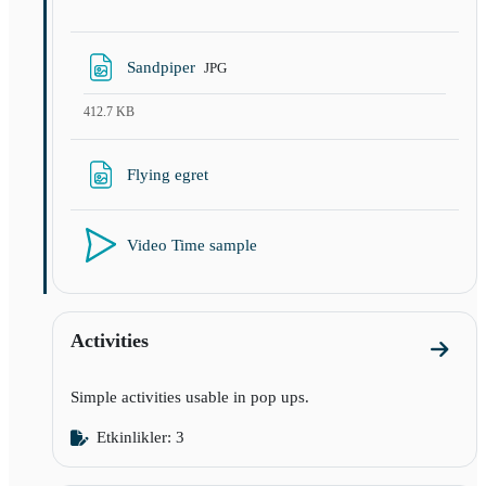
Dosya
Sandpiper
JPG
412.7 KB
URL
Flying egret
Video Time sample
Activities
Activi
Simple activities usable in pop ups.
Etkinlikler: 3