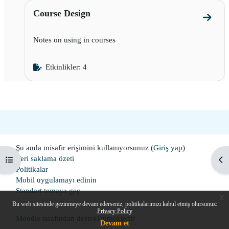
Course Design
Course
Notes on using in courses
Etkinlikler: 4
Şu anda misafir erişimini kullanıyorsunuz (
Giriş yap
)
Veri saklama özeti
Kurs dizinini aç
Blo
Politikalar
Mobil uygulamayı edinin
Standart temaya geç
x
Bu web sitesinde gezinmeye devam ederseniz, politikalarımızı kabul etmiş olursunuz:
Privacy Policy
Moodle
tarafından desteklenmektedir
Devam et