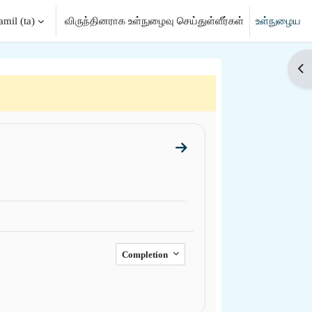
mil ‎(ta)‎
விருந்தினராக உள்நுழைவு செய்துள்ளீர்கள்
உள்நுழைய
h input
Op
Go to section General
Completion