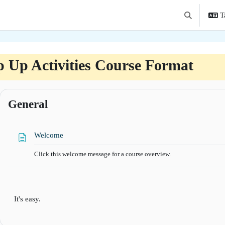
Ta
Toggle searc
 Up Activities Course Format
tion outline
General
Page
Welcome
Click this welcome message for a course overview.
It's easy.