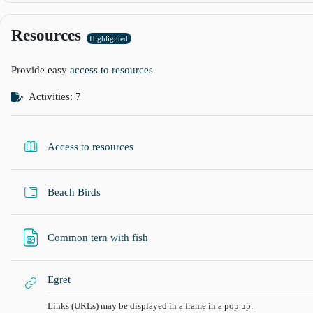
Resources
Highlighted
Provide easy
access to resources
Activities: 7
Book
Access to resources
Folder
Beach Birds
வளங்கள்
Common tern with fish
URL
Egret
Links (URLs) may be displayed in a frame in a pop up.