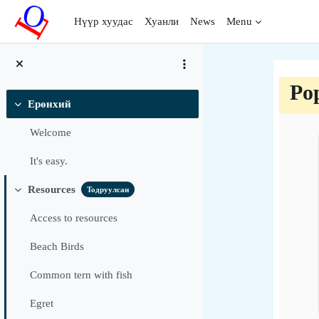
Үндсэн агуулга руу шилжих
Нүүр хуудас
Хуанли
News
Menu
Pop
Ерөнхий
Хураангуйлах
Sec
Welcome
It's easy.
Resources
Тодруулсан
Хураангуйлах
Access to resources
Beach Birds
Common tern with fish
Egret