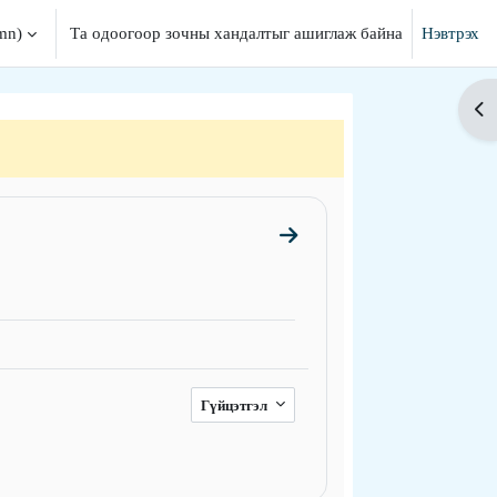
mn)‎
Та одоогоор зочны хандалтыг ашиглаж байна
Нэвтрэх
нгох
Бло
Go to section Ерөнхий
Гүйцэтгэл