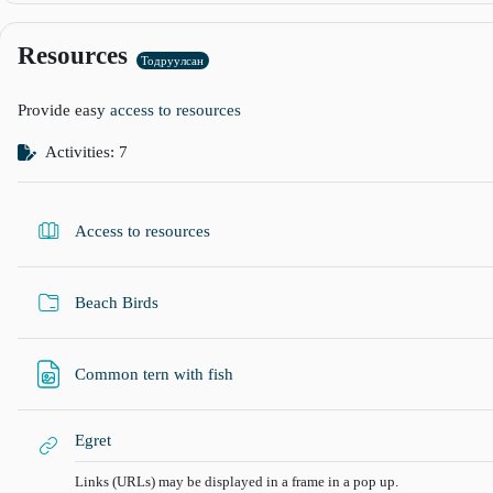
Resources
Тодруулсан
Provide easy
access to resources
Activities: 7
Ном
Access to resources
Хавтас
Beach Birds
Файл
Common tern with fish
URL хаяг
Egret
Links (URLs) may be displayed in a frame in a pop up.