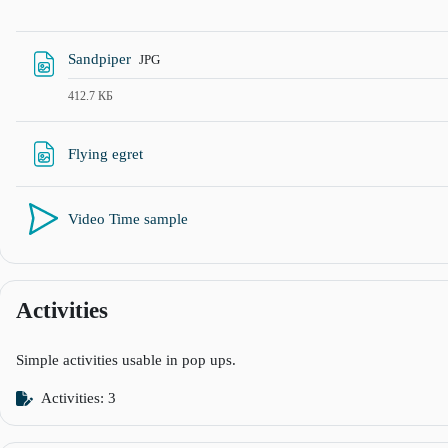
Файл
Sandpiper
JPG
412.7 КБ
URL хаяг
Flying egret
Video Time sample
Activities
Simple activities usable in pop ups.
Activities: 3