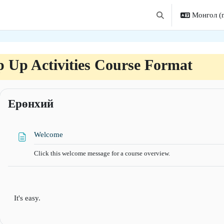
Монгол ‎(
Хайлтын оролтыг со
 Up Activities Course Format
tion outline
Ерөнхий
Хуудас
Welcome
Click this welcome message for a course overview.
It's easy.