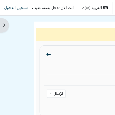
العربية ‎(ar)‎
أنت الآن تدخل بصفة ضيف
تسجيل الدخول
ل إدخال البحث
فتح 
الذهاب إلى القسم عام
الإكمال