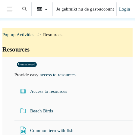
Ga naar hoofdinhoud
Je gebruikt nu de gast-account
Login
Schakel zoek invoer
Zijpaneel
Pop up Activities
Resources
Resources
Section outline
Gemarkeerd
Provide easy
access to resources
Boek
Access to resources
Map
Beach Birds
Bestand
Common tern with fish