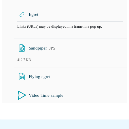
URL
Egret
Links (URLs) may be displayed in a frame in a pop up.
Bestand
Sandpiper
JPG
412.7 KB
URL
Flying egret
Video Time sample