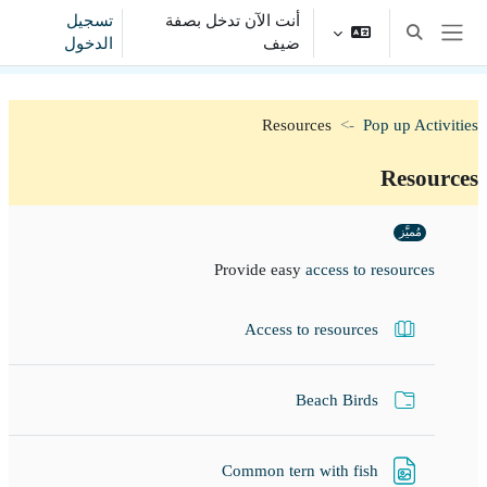
خطى إلى المحتوى الرئيسي
أنت الآن تدخل بصفة
تسجيل
تبديل إدخال البحث
ضيف
الدخول
واجهة جانبية
Resources
Pop up Activities
Resources
الخطوط العريضة للقسم
مُميَّز
Provide easy
access to resources
كتاب
Access to resources
مجلد
Beach Birds
ملف
Common tern with fish